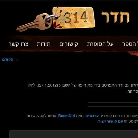
 הספר
על הסופרת
קישורים
תודות
צרו קשר
ניווט
→
הקודם
ה
בפוסטים
ראיון עם ורד התפרסם בידיעות חיפה של השבוע (27.1.2012). להלן
ריקה.
וסט זה פורסם בקטגוריה
עדכונים
, מאת
Room314
. אפשר להגיע ישירות
פוסט זה
עם קישור ישיר
.